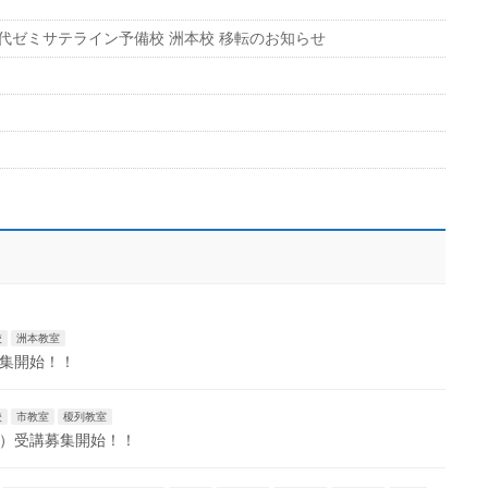
、代ゼミサテライン予備校 洲本校 移転のお知らせ
校
洲本教室
募集開始！！
校
市教室
榎列教室
室）受講募集開始！！