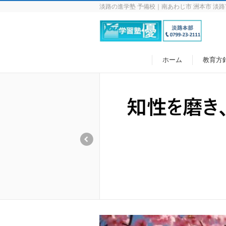
淡路の進学塾 予備校｜南あわじ市 洲本市 淡路
ホーム
教育方