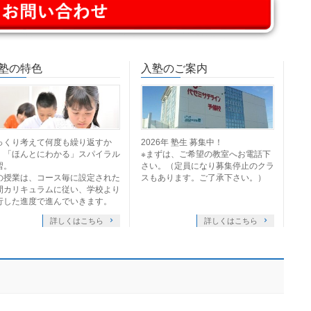
塾の特色
入塾のご案内
っくり考えて何度も繰り返すか
2026年 塾生 募集中！
、「ほんとにわかる」スパイラル
※まずは、ご希望の教室へお電話下
習。
さい。（定員になり募集停止のクラ
の授業は、コース毎に設定された
スもあります。ご了承下さい。）
間カリキュラムに従い、学校より
行した進度で進んでいきます。
詳しくはこちら
詳しくはこちら