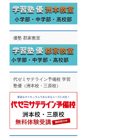
優塾 郡家教室
代ゼミサテライン予備校 学習
塾優（洲本校・三原校）