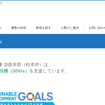
市
針
優塾の特色
教室を探す
入塾のご案内
お問い合わ
み
優 淡路本部（松本伊）は、
目標（SDGs）
を支援しています。