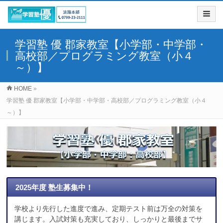
学習塾 優 郡家教室【小学部・中学部・
高校部／プログラミング教室（小４
～）】
HOME
»
学習塾 優 郡家教室【小学部・中学部・高校部／プログラミング教室（小４
～）】
2025年度 塾生募集中！
学校より先行した進度で進み、定期テスト前は万全の対策を
講じます。入試対策も充実しており、しっかりと最後までサ