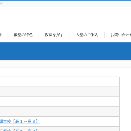
市
針
優塾の特色
教室を探す
入塾のご案内
お問い合わ
 洲本校【高１～高３】