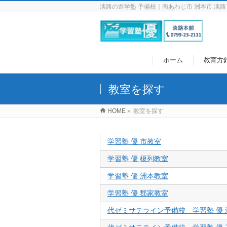
淡路の進学塾 予備校｜南あわじ市 洲本市 淡路
ホーム
教育方
教室を探す
HOME
»
教室を探す
学習塾 優 市教室
学習塾 優 榎列教室
学習塾 優 洲本教室
学習塾 優 郡家教室
代ゼミサテライン予備校 学習塾 優