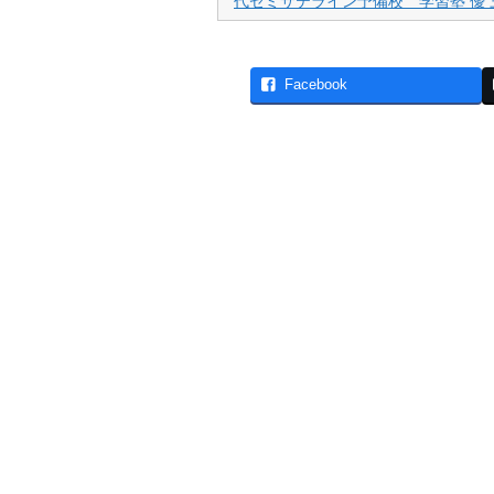
代ゼミサテライン予備校 学習塾 優
Facebook