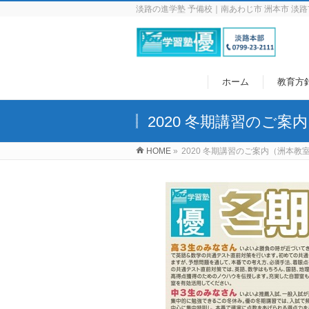
淡路の進学塾 予備校｜南あわじ市 洲本市 淡路
ホーム
教育方
2020 冬期講習のご案
HOME
»
2020 冬期講習のご案内（洲本教