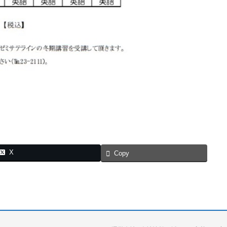
X
Copy