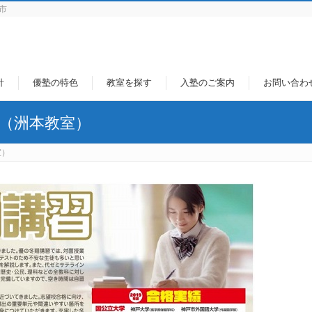
市
針
優塾の特色
教室を探す
入塾のご案内
お問い合わ
内（洲本教室）
室）