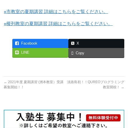
※市教室の夏期講習 詳細はこちらをご覧ください。
※榎列教室の夏期講習 詳細はこちらをご覧ください。
Facebook
X
LINE
Copy
←
2021年度 夏期講習 (洲本教室）受講
淡路島初！！QUREOプログラミング
募集開始！！
教室開校！
→