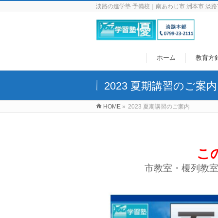
淡路の進学塾 予備校｜南あわじ市 洲本市 淡路
ホーム
教育方
2023 夏期講習のご案内
HOME
»
2023 夏期講習のご案内
こ
市教室・榎列教室