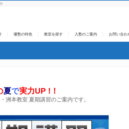
市
針
優塾の特色
教室を探す
入塾のご案内
お問い合わ
の
夏
で
実力UP !！
・洲本教室 夏期講習のご案内です。