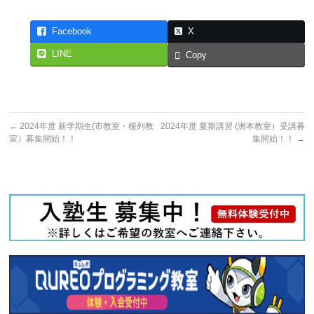
Facebook
X
LINE
Copy
←
2024年度 新学期生(市教室・榎列教
2024年度 夏期講習 (洲本教室）受講募
室）募集開始！！
集開始！！
→