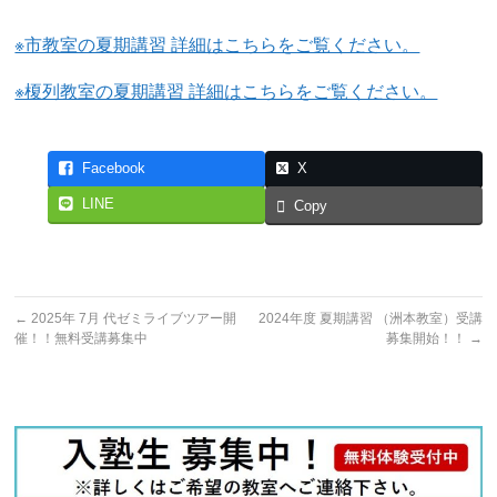
※市教室の夏期講習 詳細はこちらをご覧ください。
※榎列教室の夏期講習 詳細はこちらをご覧ください。
Facebook
X
LINE
Copy
←
2025年 7月 代ゼミライブツアー開
2024年度 夏期講習 （洲本教室）受講
催！！無料受講募集中
募集開始！！
→