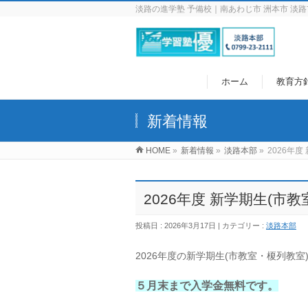
淡路の進学塾 予備校｜南あわじ市 洲本市 淡路
ホーム
教育方
新着情報
HOME
»
新着情報
»
淡路本部
»
2026年
2026年度 新学期生(
投稿日 : 2026年3月17日
カテゴリー :
淡路本部
2026年度の新学期生(市教室・榎列教
５月末まで入学金無料です。