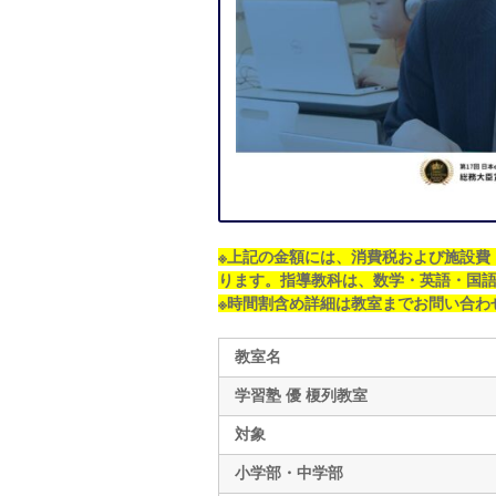
※上記の金額には、消費税および施設費
ります。
指導教科は、数学・英語・国
※時間割含め詳細は教室までお問い合わ
教室名
学習塾 優 榎列教室
対象
小学部・中学部