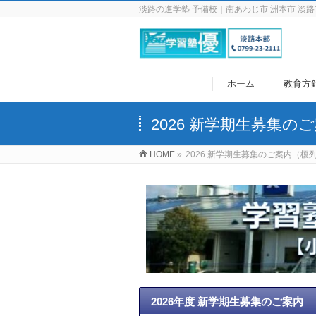
淡路の進学塾 予備校｜南あわじ市 洲本市 淡路
ホーム
教育方
2026 新学期生募集の
HOME
»
2026 新学期生募集のご案内（榎
2026年度 新学期生募集のご案内