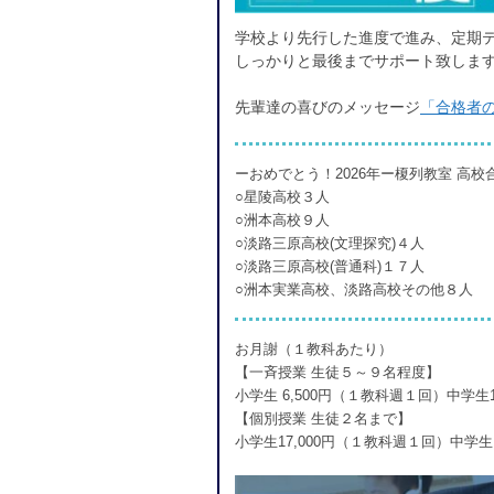
学校より先行した進度で進み、定期
しっかりと最後までサポート致しま
先輩達の喜びのメッセージ
「合格者
ーおめでとう！2026年ー榎列教室 高校
○星陵高校３人
○洲本高校９人
○淡路三原高校(文理探究)４人
○淡路三原高校(普通科)１７人
○洲本実業高校、淡路高校その他８人
お月謝（１教科あたり）
【一斉授業 生徒５～９名程度】
小学生 6,500円（１教科週１回）中学生
【個別授業 生徒２名まで】
小学生17,000円（１教科週１回）中学生