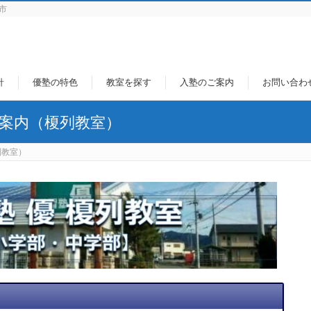
市
針
優塾の特色
教室を探す
入塾のご案内
お問い合わ
ご案内（榎列教室）
列教室）