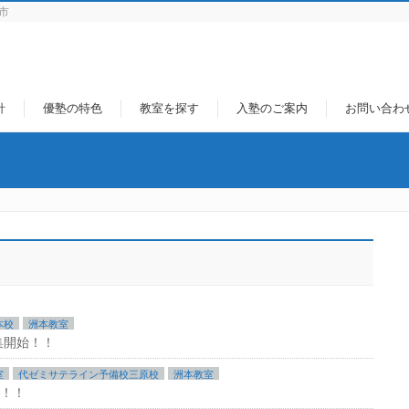
市
針
優塾の特色
教室を探す
入塾のご案内
お問い合わ
本校
洲本教室
募集開始！！
室
代ゼミサテライン予備校三原校
洲本教室
始！！