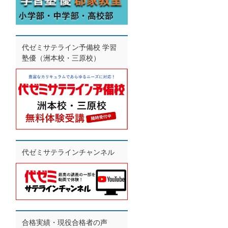
代ゼミサテライン予備校 学習
塾優（洲本校・三原校）
代ゼミサテラインチャンネル
合格実績・現役合格者の声