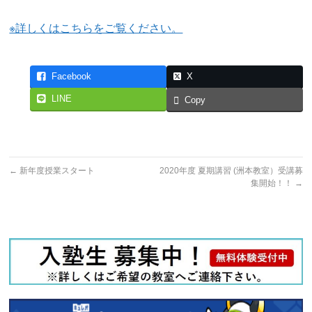
※詳しくはこちらをご覧ください。
Facebook
X
LINE
Copy
←
新年度授業スタート
2020年度 夏期講習 (洲本教室）受講募
集開始！！
→