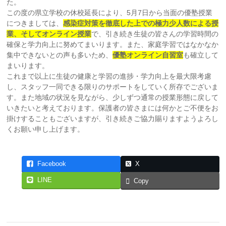
た。
この度の県立学校の休校延長により、5月7日から当面の優塾授業
につきましては、
感染症対策を徹底した上での極力少人数による授
業、そしてオンライン授業
で、引き続き生徒の皆さんの学習時間の
確保と学力向上に努めてまいります。また、家庭学習ではなかなか
集中できないとの声も多いため、
優塾オンライン自習室
も確立して
まいります。
これまで以上に生徒の健康と学習の進捗・学力向上を最大限考慮
し、スタッフ一同できる限りのサポートをしていく所存でございま
す。また地域の状況を見ながら、少しずつ通常の授業形態に戻して
いきたいと考えております。保護者の皆さまには何かとご不便をお
掛けすることもございますが、引き続きご協力賜りますようよろし
くお願い申し上げます。
Facebook
X
LINE
Copy