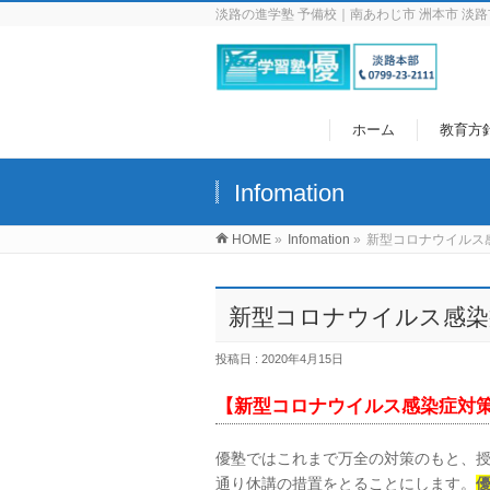
淡路の進学塾 予備校｜南あわじ市 洲本市 淡路
ホーム
教育方
Infomation
HOME
»
Infomation
»
新型コロナウイルス
新型コロナウイルス感染
投稿日 : 2020年4月15日
【新型コロナウイルス感染症対
優塾ではこれまで万全の対策のもと、
通り休講の措置をとることにします。