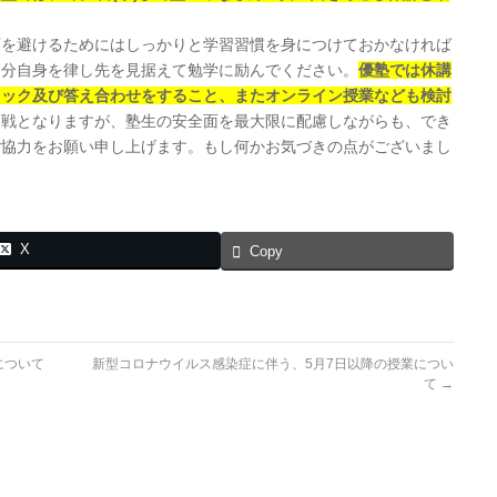
下を避けるためにはしっかりと学習習慣を身につけておかなければ
自分自身を律し先を見据えて勉学に励んでください。
優塾では休講
ェック及び答え合わせをすること、またオンライン授業なども検討
期戦となりますが、塾生の安全面を最大限に配慮しながらも、でき
ご協力をお願い申し上げます。もし何かお気づきの点がございまし
X
Copy
について
新型コロナウイルス感染症に伴う、5月7日以降の授業につい
て
→